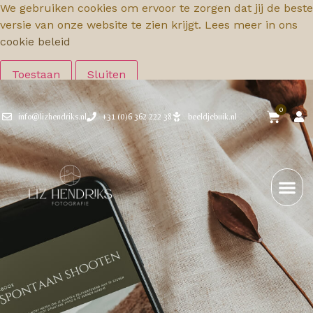
We gebruiken cookies om ervoor te zorgen dat jij de beste
versie van onze website te zien krijgt. Lees meer in ons
cookie beleid
Toestaan
Sluiten
0
info@lizhendriks.nl
+31 (0)6 362 222 38
beeldjebuik.nl