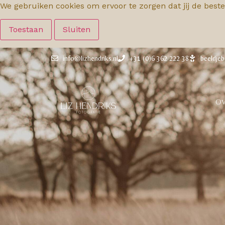
We gebruiken cookies om ervoor te zorgen dat jij de beste
Toestaan
Sluiten
info@lizhendriks.nl
+31 (0)6 362 222 38
beeldjeb
Ov