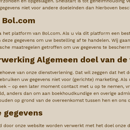
zonden en opgeslagen. Snelstart is tot geheimhouding
v
gegevens niet voor andere doeleinden dan hierboven besc
 Bol.com
a het platform van Bol.com. Als u via dit platform een bes
 deze gegevens om uw bestelling af te handelen. Wij gaa
sche maatregelen getroffen om uw gegevens te bescherme
rwerking Algemeen doel van de
hoeve van onze dienstverlening. Dat wil zeggen dat het do
gebruiken uw gegevens niet voor (gerichte) marketing. Als
k – op een later moment contact met u op te nemen, vra
, anders dan om aan boekhoudkundige en overige adminis
uden op grond van de overeenkomst tussen hen en ons of e
e gegevens
door onze website worden verwerkt met het doel onze di