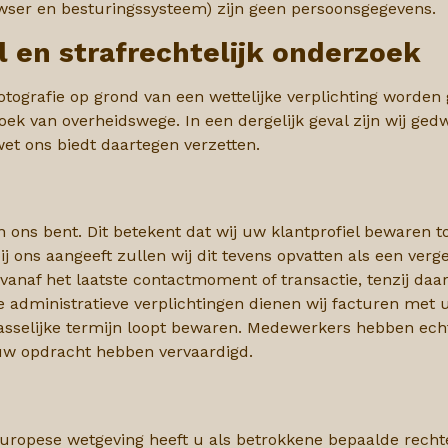
owser en
besturingssysteem) zijn geen persoonsgegevens.
 en strafrechtelijk onderzoek
tografie op grond van een wettelijke verplichting worden
zoek van overheidswege. In een dergelijk geval zijn wij g
et ons biedt daartegen verzetten.
ons bent. Dit betekent dat wij uw klantprofiel bewaren to
ij ons
aangeeft zullen wij dit tevens opvatten als een ver
vanaf het laatste contactmoment of transactie, tenzij daa
jke administratieve verplichtingen dienen wij facturen me
asselijke termijn loopt bewaren. Medewerkers hebben echt
 uw opdracht hebben
vervaardigd.
uropese wetgeving heeft u als betrokkene bepaalde recht