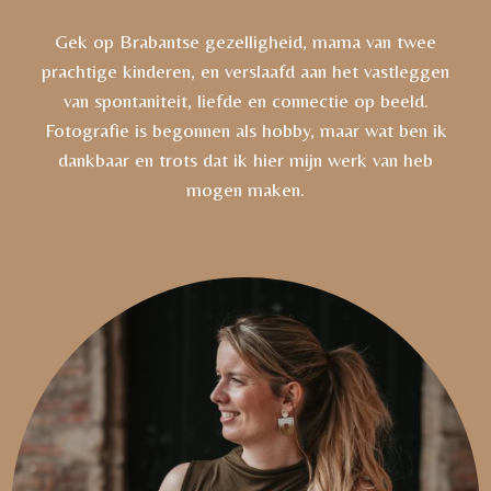
Gek op Brabantse gezelligheid, mama van twee
prachtige kinderen, en verslaafd aan het vastleggen
van spontaniteit, liefde en connectie op beeld.
Fotografie is begonnen als hobby, maar wat ben ik
dankbaar en trots dat ik hier mijn werk van heb
mogen maken.