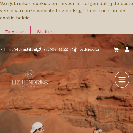
We gebruiken cookies om ervoor te zorgen dat jij de beste
versie van onze website te zien krijgt. Lees meer in ons
cookie beleid
Toestaan
Sluiten
0
info@lizhendriks.nl
+31 (0)6 362 222 38
beeldjebuik.nl